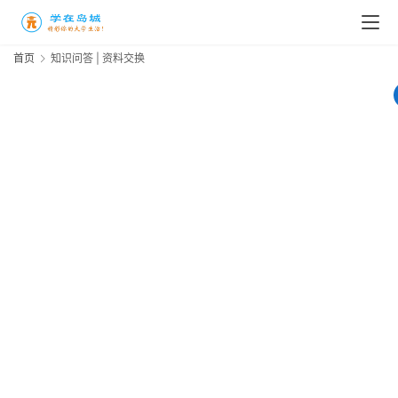
首页
知识问答 | 资料交换
全
高
三
时
象
牙
塔
咖
啡
暂
厅
无
问
青
答