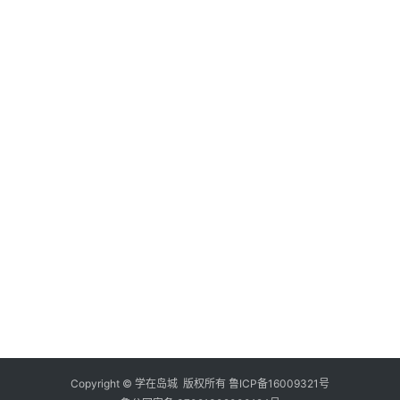
春
内
潮
容
资
料
库
辅
导
课
励
练
场
知
识
Copyright © 学在岛城 版权所有
鲁ICP备16009321号
问