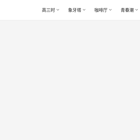
高三时
象牙塔
咖啡厅
青春潮