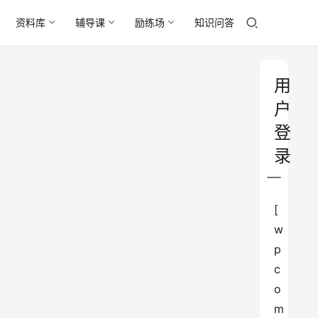
资料库
辅导课
励练场
知识问答
用
户
登
录
[
w
p
c
o
m