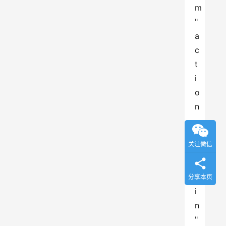
m
" 
a
c
t
i
o
n
=
"
关注微信
l
o
g
分享本页
i
n
"