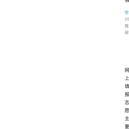
学
2
报
阅