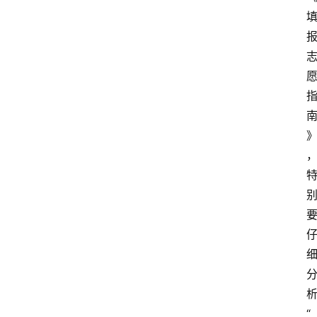
高
三
时
象
牙
塔
咖
啡
厅
“