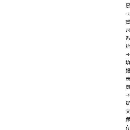
→
→
→