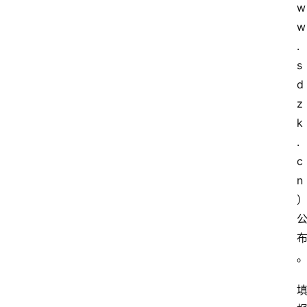
w
w
.
s
d
z
k
.
c
n 