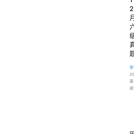
2
学
2
英
阅