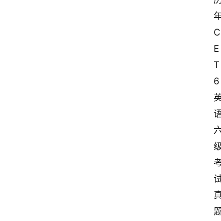
C
E
T
6