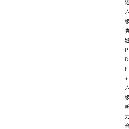
P
D
F
+