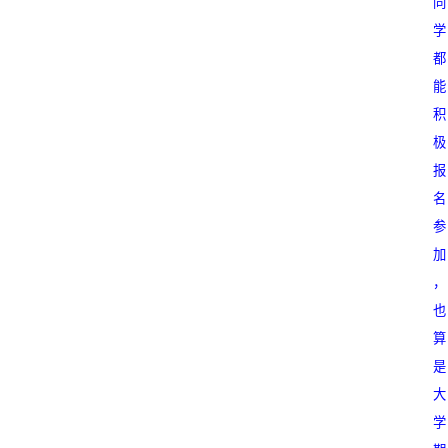
同
学
都
能
积
极
报
名
参
加
，
也
算
是
大
学