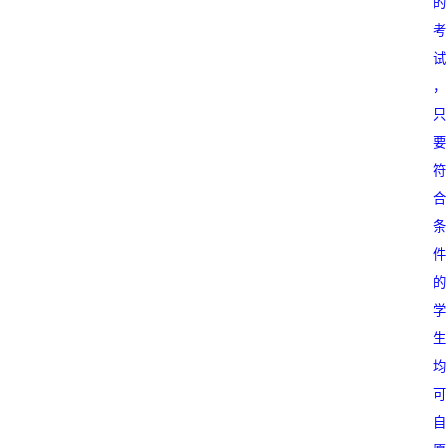
的
考
试
，
只
要
符
合
条
件
的
学
生
均
可
自