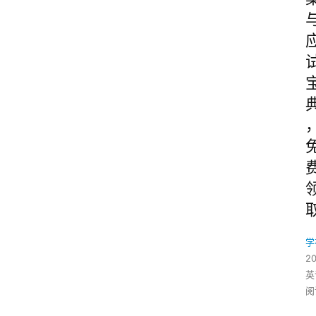
学
2
英
阅