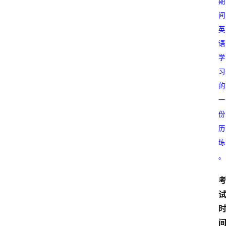
期
间
英
语
学
习
的
一
份
历
练
。