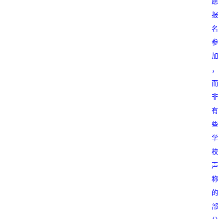
愿
报
名
参
加
，
而
非
有
些
学
校
声
称
的
部