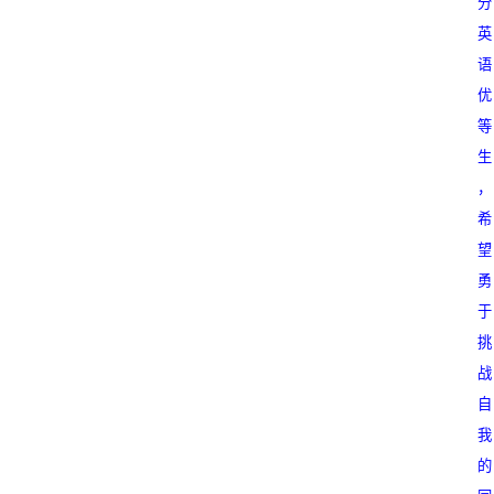
分
英
语
优
等
生
，
希
望
勇
于
挑
战
自
我
的