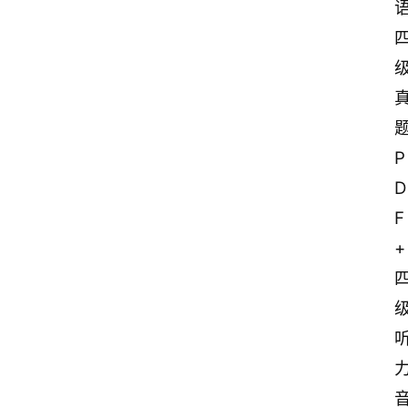
P
D
F
+