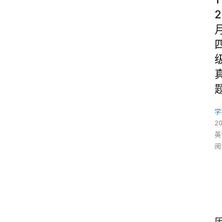
2
学
2
英
阅