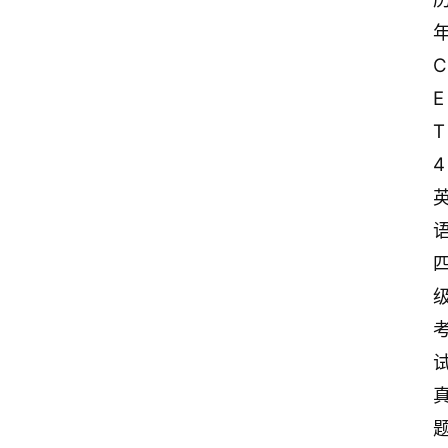
C
E
T
4