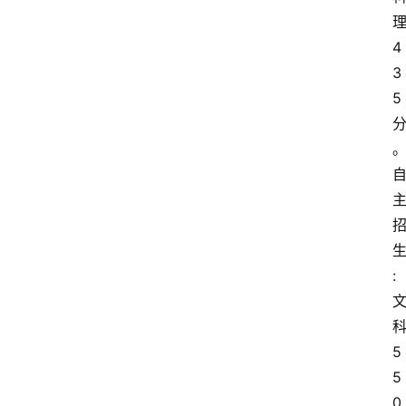
4
3
5
:
科
5
5
0 