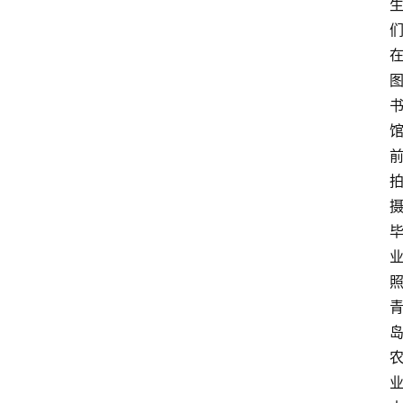
高
三
时
象
牙
塔