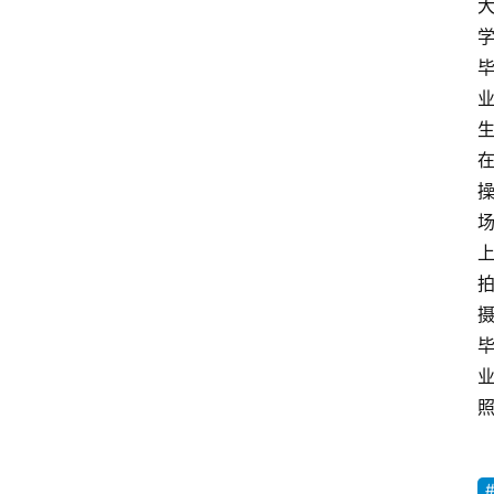
咖
啡
厅
青
春
潮
资
料
库
辅
导
课
励