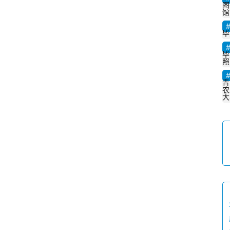
练
图
馆
场
毕
知
毕
识
照
问
答
青
农
大