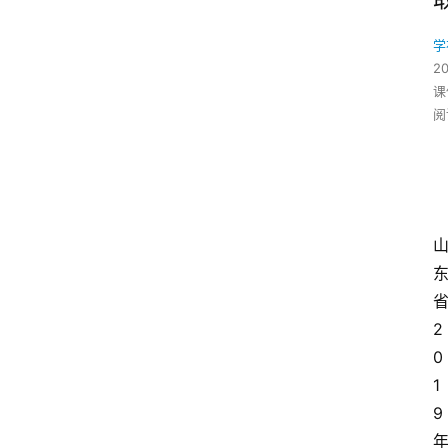
学
2
课
阅
2
0
1
9