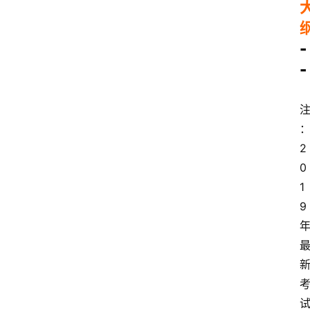
-
-
2
0
1
9