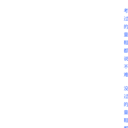
料
库
辅
导
课
励
练
场
知
识
问
答