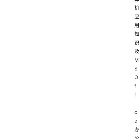
M
S
O
f
f
i
c
e