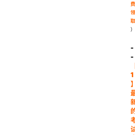
-
-
1