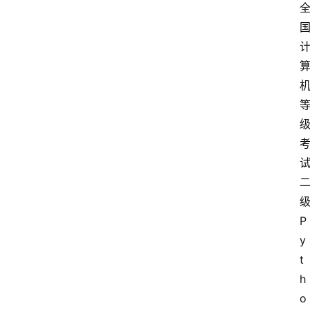
P
y
t
h
o