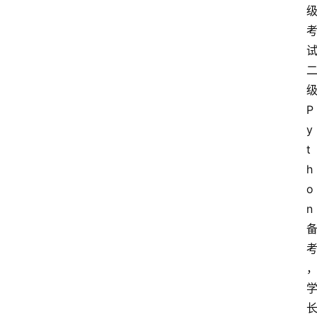
P
y
t
h
o
n