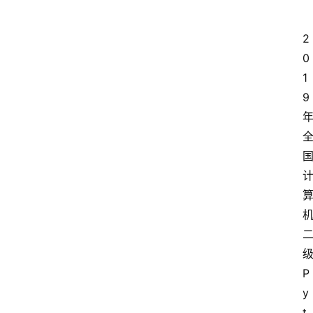
2
0
1
9
P
y
t