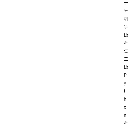
P
y
t
h
o
n