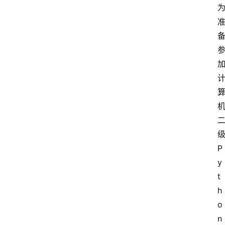
P
y
t
h
o
n