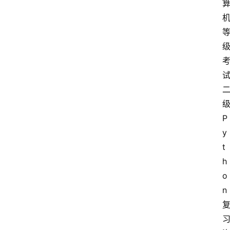
P
y
t
h
o
n