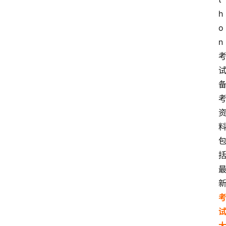
h
o
n