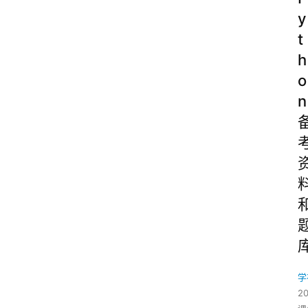
y
t
h
o
n
学
2