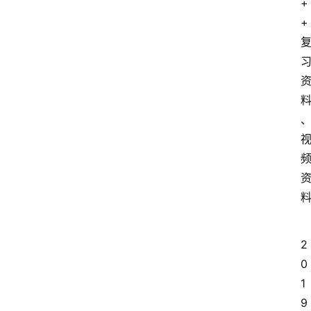
+
青
+
春
潮
资
料
库
辅
导
课
励
练
2
场
0
1
知
9
识