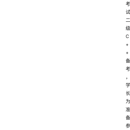
C
+
+