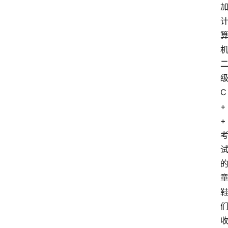
C
+
+