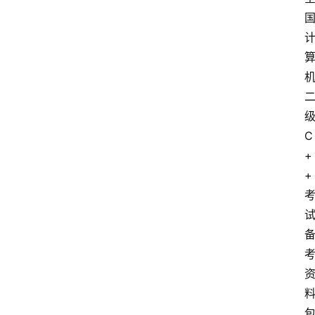
C
+
+