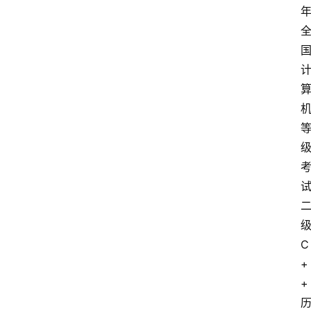
问
答
C
+
+