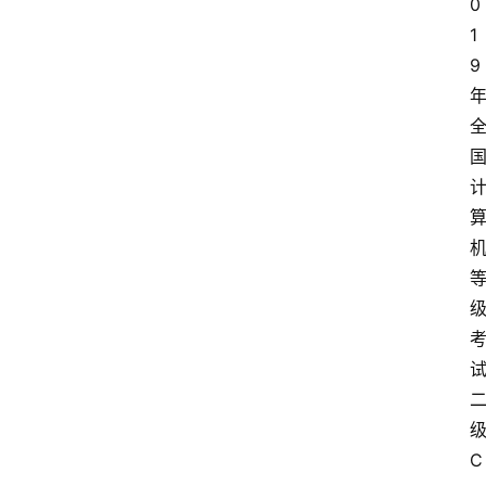
0
1
9
高
三
时
象
牙
塔
咖
啡
厅
C