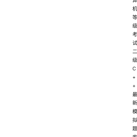
C
+
+