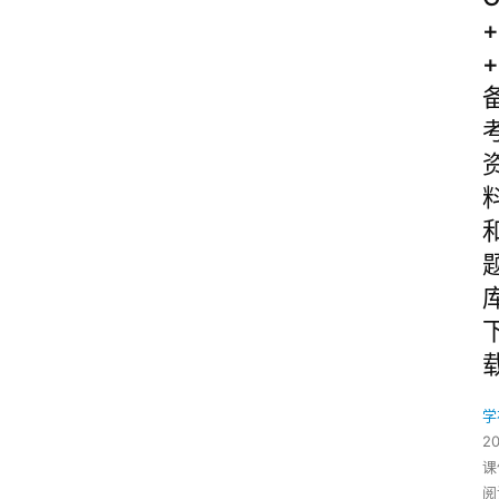
+
+
学
2
课
阅