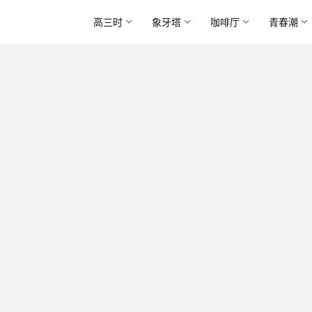
高三时
象牙塔
咖啡厅
青春潮