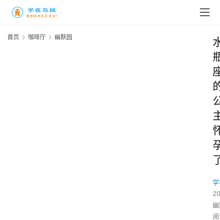
首页
咖啡厅
幽默园
学
2
幽
阅