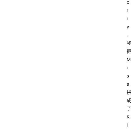
o
r
r
y
M
i
s
s
K
i