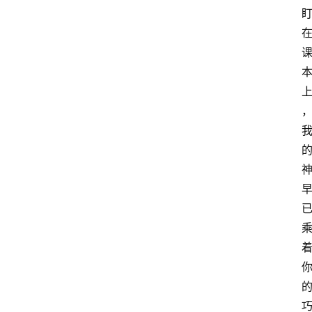
高
三
时
象
牙
塔
咖
啡
厅
青
春
潮
资