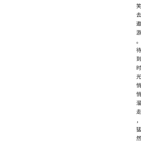
料
库
辅
导
课
励
练
场
知
识
问
答