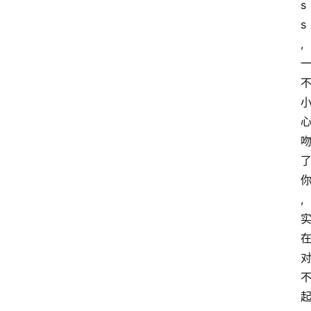
s
s
,
,