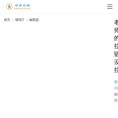
首页
咖啡厅
幽默园
学
2
幽
阅