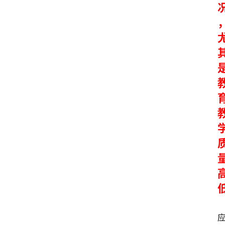
高
三
时
象
牙
塔
咖
啡
厅