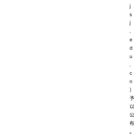
j
s
j
.
e
d
u
.
c
n