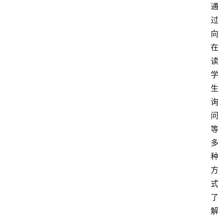
青
春
潮
资
料
库
辅
导
课
励
练
场