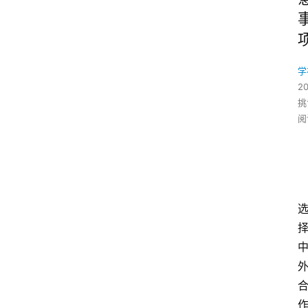
学
2
挑
阅