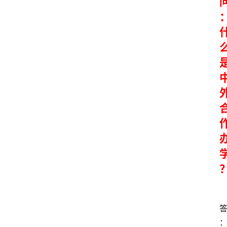
料
库
辅
导
课
励
练
场
知
识
问
答