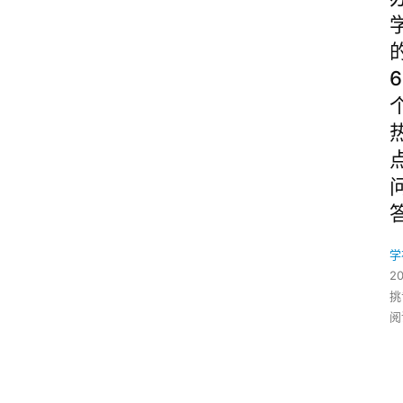
6
学
2
挑
阅