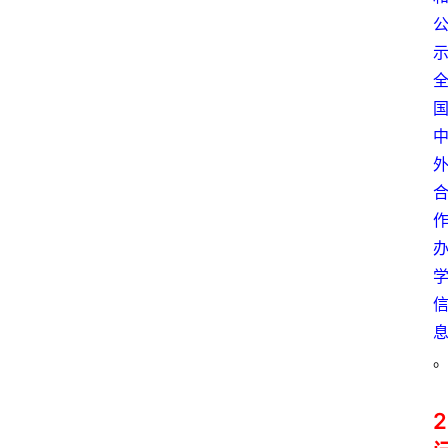
高
三
时
象
牙
塔
咖
啡
厅
青
春
潮
2
资