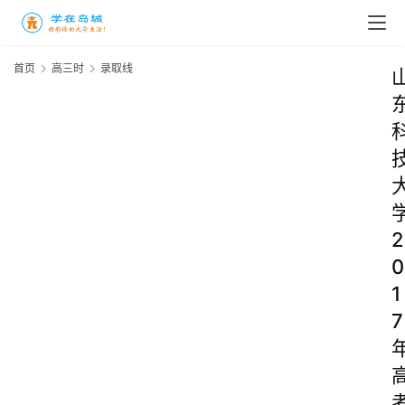
首页
高三时
录取线
2
0
1
7