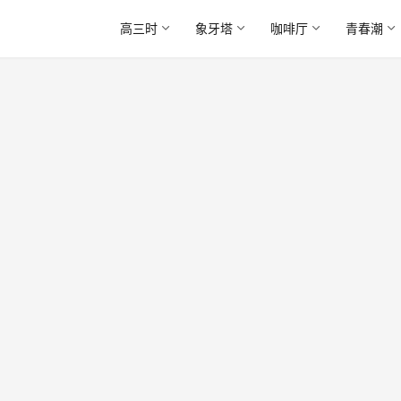
高三时
象牙塔
咖啡厅
青春潮