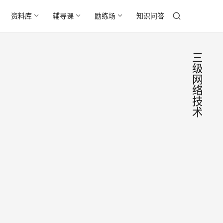
资料库
辅导课
励练场
知识问答
三
级
网
络
技
术
别盲
课
件
考，
教
材
全国
有好
计算
多同
学报
机等
2019
考了
级考
年1