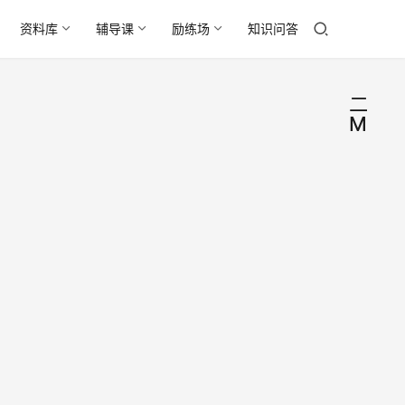
资料库
辅导课
励练场
知识问答
二级
MySQ
201
课
件
全国
教
材
算机
201
级
全国
机等
MyS
2019年
试二
备考
月14日
MyS
料和
备考
库
长为
参加