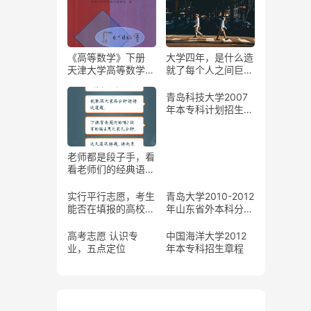
《高等数学》下册
大学四年，是什么造
天津大学高等数学教
就了每个人之间巨大
研室编 蔡高厅 视频
的差距？
配套教材
青岛科技大学2007
年本专科计划招生人
数和录取分数线查询
老师都是段子手，看
看老师们的经典语录
～ @人民日报
实行平行志愿，考生
青岛大学2010-2012
能否在填报的高校中
年山东省外本科分专
随意选择？
业录取分数
高考志愿 认识专
中国海洋大学2012
业，五点定位
年本专科招生章程