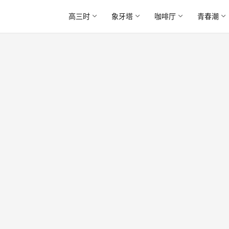
高三时
象牙塔
咖啡厅
青春潮