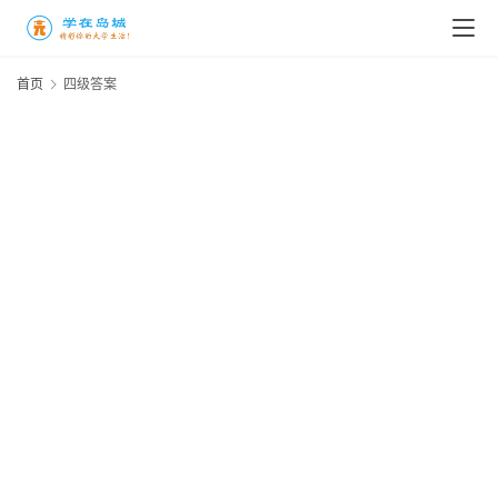
高
三
首页
四级答案
时
象
牙
塔
咖
啡
厅
青
春
潮