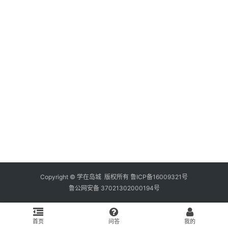
资
料
库
辅
导
课
励
练
场
知
识
Copyright © 学在岛城 版权所有
鲁ICP备16009321号
鲁公网安备 37021302000194号
问
答
首页
问答
我的