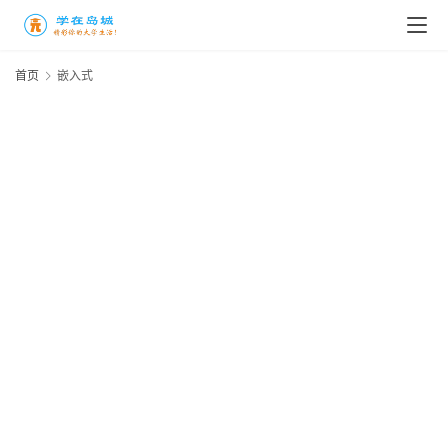
高
三
首页
嵌入式
时
象
牙
塔
咖
啡
厅
青
春
潮