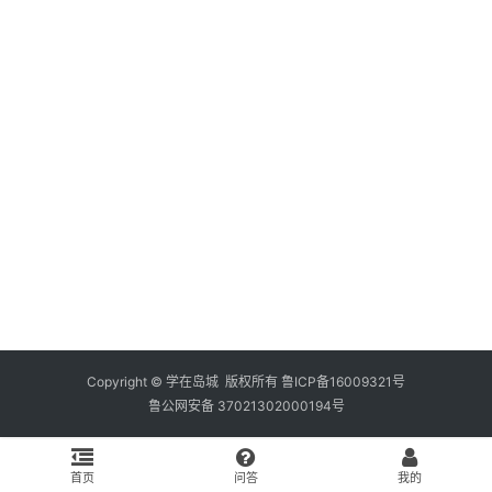
资
料
库
辅
导
课
励
练
场
知
识
Copyright © 学在岛城 版权所有
鲁ICP备16009321号
鲁公网安备 37021302000194号
问
答
首页
问答
我的