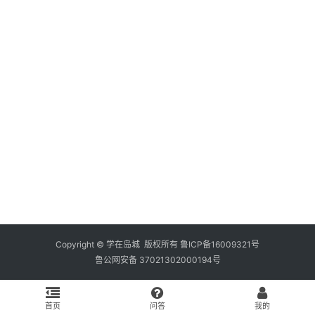
资
料
库
辅
导
课
励
练
场
知
识
Copyright © 学在岛城 版权所有
鲁ICP备16009321号
鲁公网安备 37021302000194号
问
答
首页
问答
我的