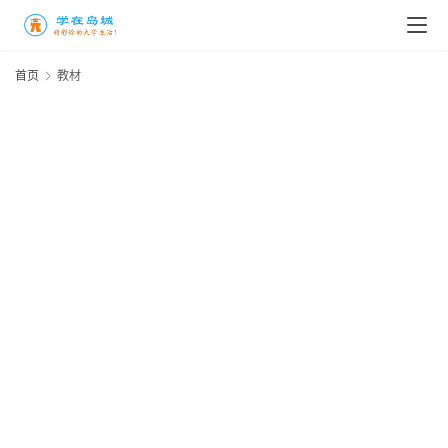
高
三
首页
教材
时
象
牙
塔
咖
啡
厅
青
春
潮