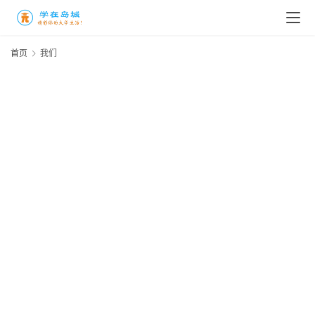
高
三
首页
我们
时
象
牙
塔
咖
啡
厅
青
春
潮