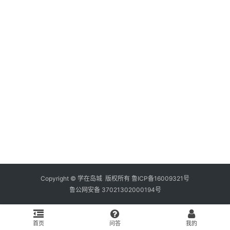
资
料
库
辅
导
课
励
练
场
知
识
Copyright © 学在岛城 版权所有
鲁ICP备16009321号
鲁公网安备 37021302000194号
问
答
首页
问答
我的