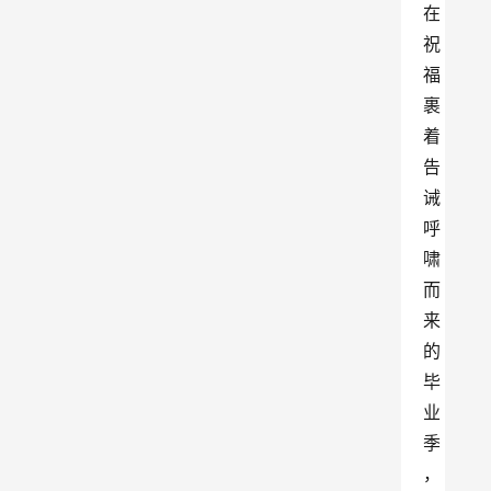
在
祝
福
裹
着
告
诫
呼
啸
而
来
的
毕
业
季
，