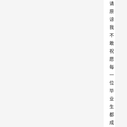
请
原
谅
我
不
敢
祝
愿
每
一
位
毕
业
生
都
成