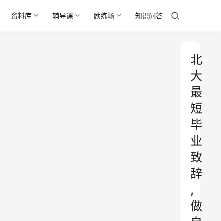
资料库
辅导课
励练场
知识问答
北
大
最
短
毕
业
致
辞
,
做