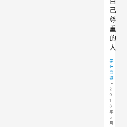
自
己
尊
重
的
人
学
在
岛
城
•
2
0
1
8
年
5
月