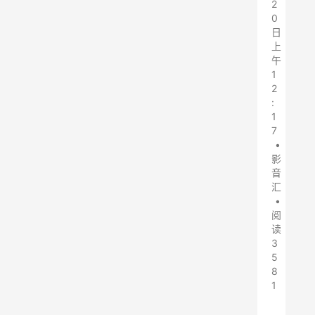
2
0
日
上
午
1
2
:
1
7
•
影
音
汇
•
阅
读
3
5
8
1