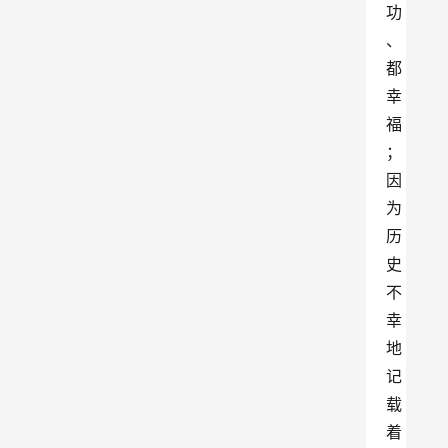
功
、
都
幸
福
；
因
为
历
史
不
幸
地
记
载
着