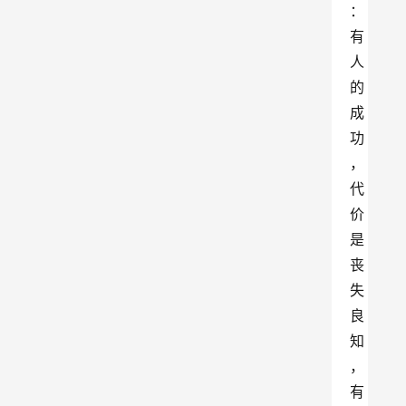
：
有
人
的
成
功
，
代
价
是
丧
失
良
知
，
有