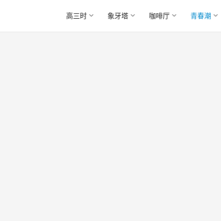
高三时
象牙塔
咖啡厅
青春潮