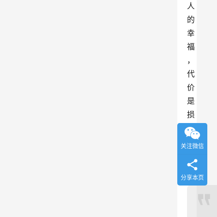
人
的
幸
福
，
代
价
是
损
害
他
关注微信
人
。
分享本页