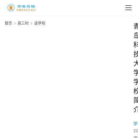
首页
高三时
选学校
学
2
选