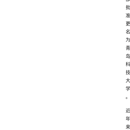
时
象
牙
塔
咖
啡
厅
青
春
潮
资
料
库