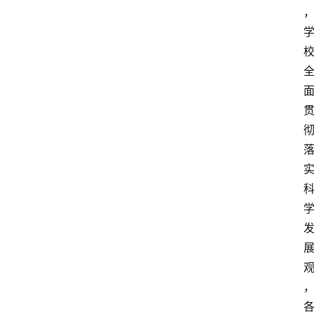
辅
导
课
励
练
场
知
识
问
答