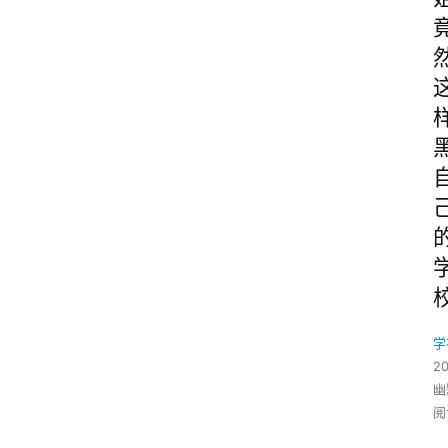
学
2
幽
阅