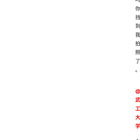
高
三
时
象
牙
塔
咖
啡
厅
青
春
潮