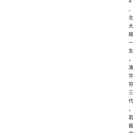
4
资
料
库
辅
导
课
励
练
场
知
识
问
答