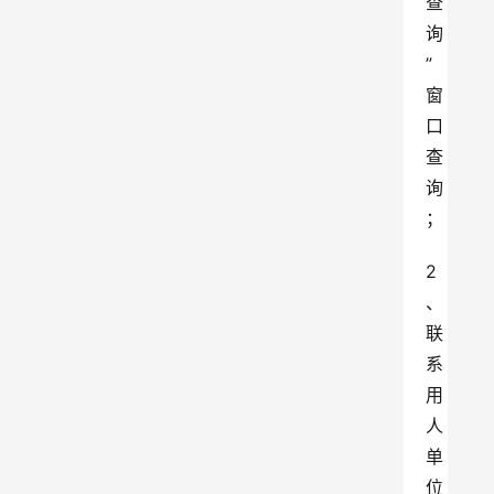
查
询
”
窗
口
查
询
；
2
、
联
系
用
人
单
位