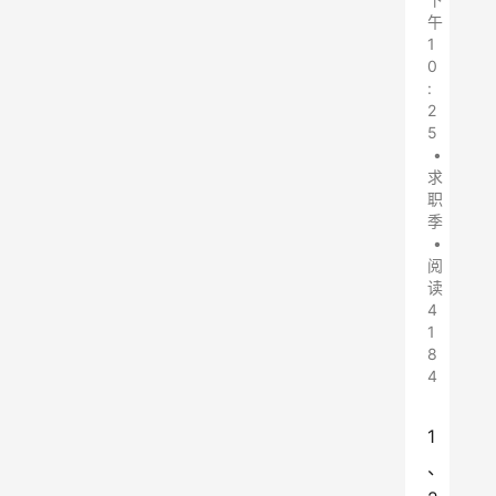
午
1
0
:
2
5
•
求
职
季
•
阅
读
4
1
8
4
1
、 