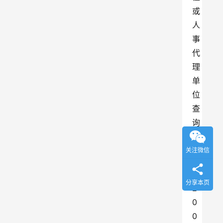
或
人
事
代
理
单
位
查
询
；
关注微信
3
、
分享本页
2
0
0