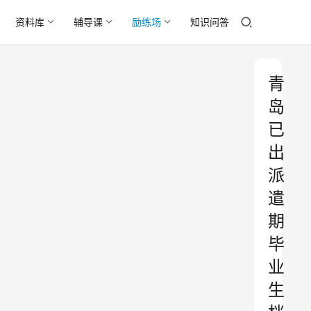
资料库
辅导课
励练场
知识问答
青
岛
已
出
派
遣
期
毕
业
生