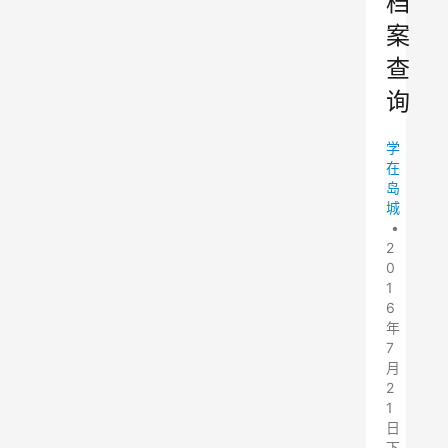
档
案
查
询
学
在
岛
城
•
2
0
1
6
年
7
月
2
1
日
下