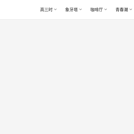
高三时
象牙塔
咖啡厅
青春潮