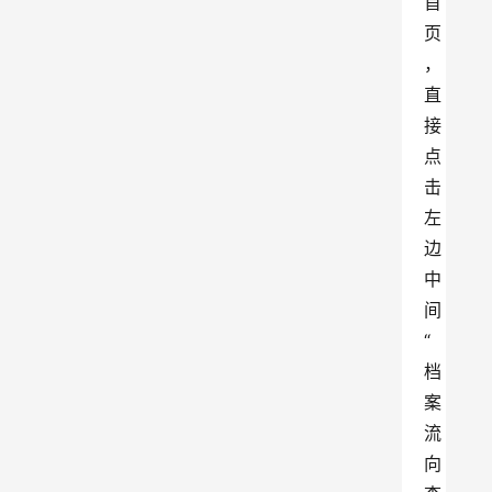
首
页
，
直
接
点
击
左
边
中
间
“
档
案
流
向