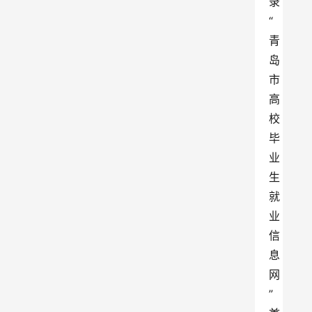
录
“
青
岛
市
高
校
毕
业
生
就
业
信
息
网
”