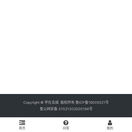
资
料
库
辅
导
课
励
练
场
知
识
Copyright © 学在岛城 版权所有
鲁ICP备16009321号
鲁公网安备 37021302000194号
问
答
首页
问答
我的