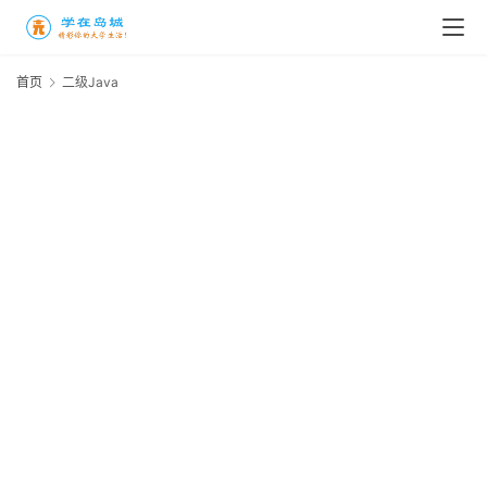
高
三
首页
二级Java
时
J
象
牙
塔
咖
啡
厅
青
春
潮