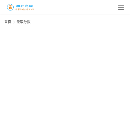
首页
录取分数
青
2
科
大
录
2
线
年
20
年
东
7
内
外
青
2
市