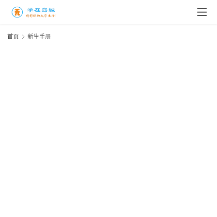
首页
新生手册
高
三
时
象
牙
同
们
塔
首
专
恭
20
咖
你
年
啡
月
们
日
厅
历
过
作
考