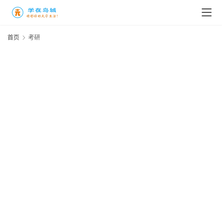
首页
考研
高
三
时
象
牙
塔