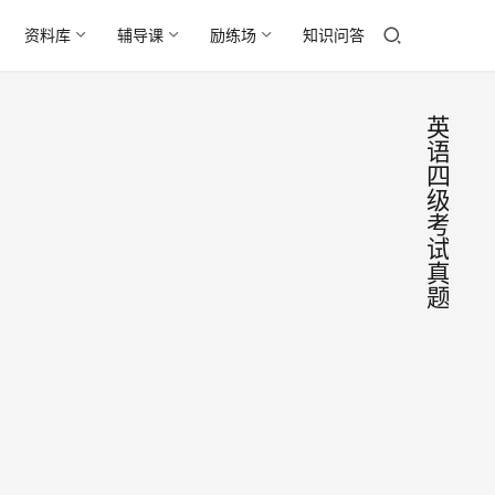
资料库
辅导课
励练场
知识问答
英
语
四
级
考
试
真
题
免费
英
语
送
室
书：
【青
新东
岛校
园