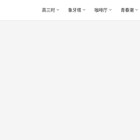
高三时
象牙塔
咖啡厅
青春潮