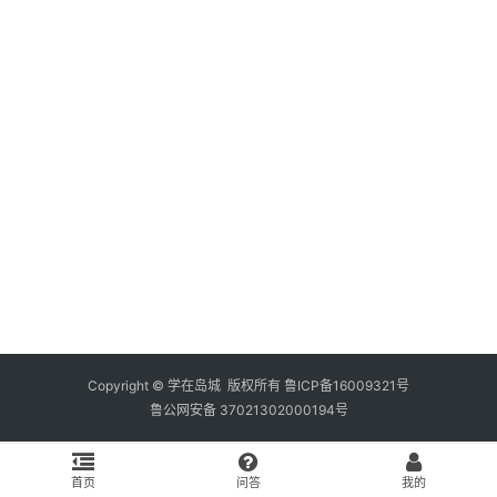
资
料
库
辅
导
课
励
练
场
知
识
Copyright © 学在岛城 版权所有
鲁ICP备16009321号
鲁公网安备 37021302000194号
问
答
首页
问答
我的