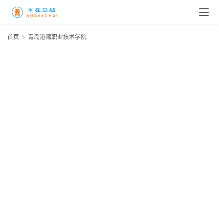
高
三
首页
青岛港湾职业技术学院
时
象
牙
塔
咖
啡
厅
青
春
潮