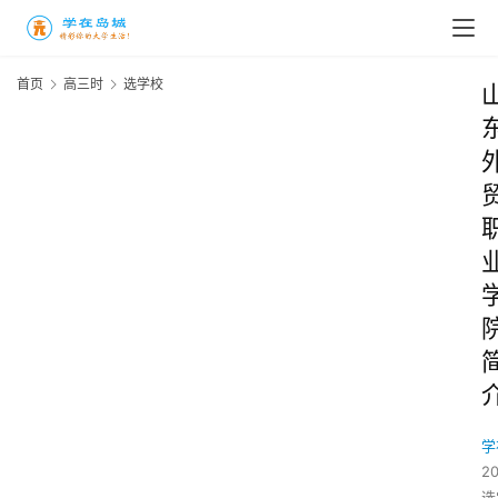
首页
高三时
选学校
学
2
选