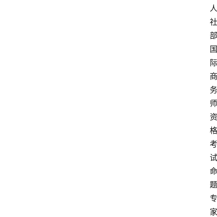
春
潮
资
料
库
辅
导
课
励
练
场
知
识