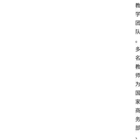
高
三
时
象
牙
塔
咖
啡
厅
青