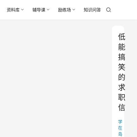
资料库
辅导课
励练场
知识问答
低
能
搞
笑
的
求
职
信
学
在
岛