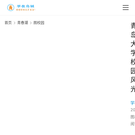
首页
青春潮
图校园
学
2
图
阅