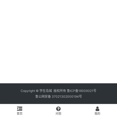
资
料
库
辅
导
课
励
练
场
知
识
Copyright © 学在岛城 版权所有
鲁ICP备16009321号
鲁公网安备 37021302000194号
问
答
首页
问答
我的