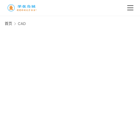
高
三
首页
CAD
时
象
牙
塔
咖
啡
厅
青
春
潮