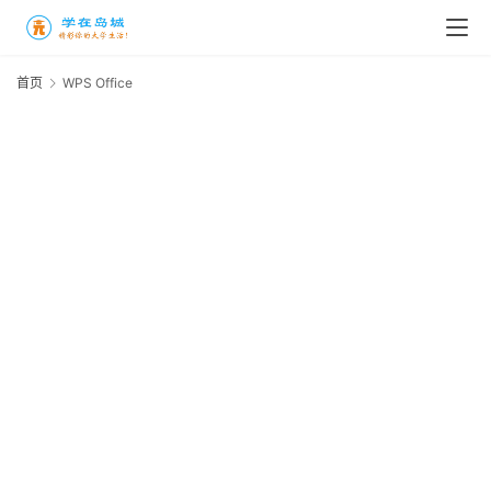
高
三
首页
WPS Office
时
O
象
牙
塔
咖
啡
厅
青
春
潮