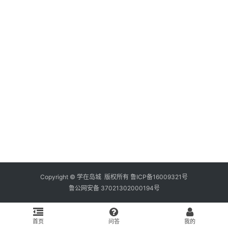
资
料
库
辅
导
课
励
练
场
知
识
Copyright © 学在岛城 版权所有
鲁ICP备16009321号
鲁公网安备 37021302000194号
问
答
首页
问答
我的