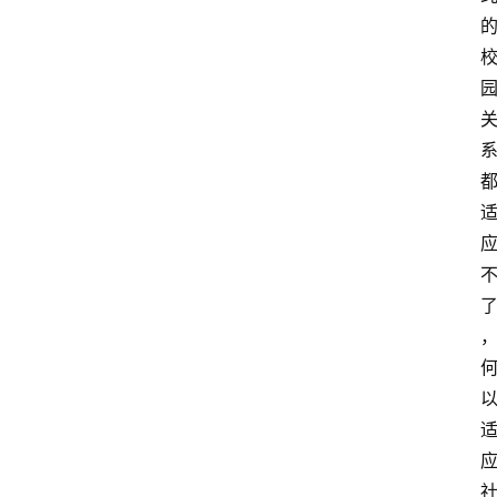
高
三
时
象
牙
塔
咖
啡
厅