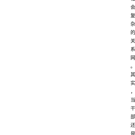
青
春
潮
资
料
库
辅
导
课
励
练
场
知
识