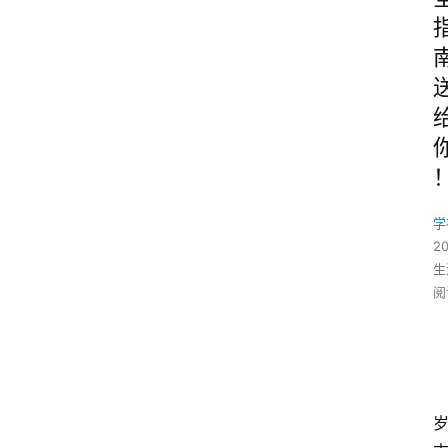
学
2
生
阅