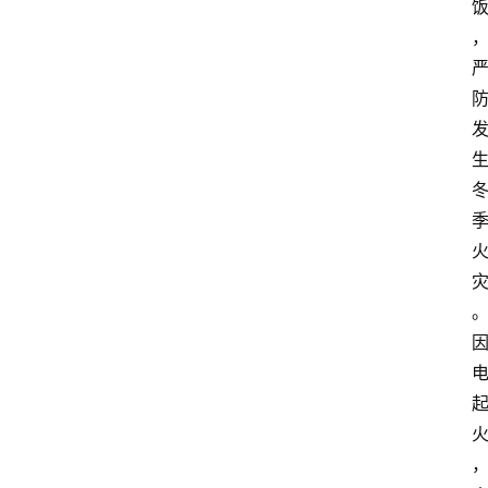
象
牙
塔
咖
啡
厅
青
春
潮
资
料
库
辅