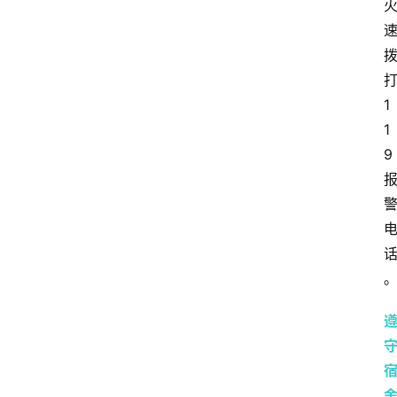
导
课
励
练
1
场
1
9
知
识
问
答