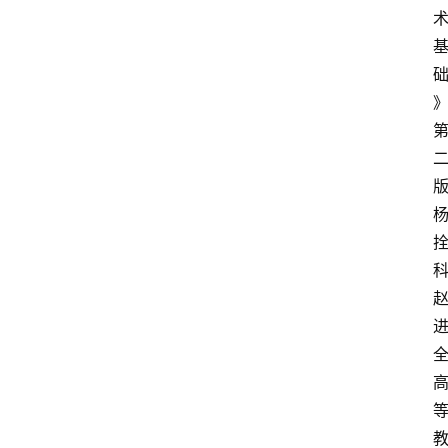
》
版
科
全