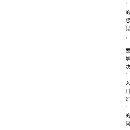
”
“
”