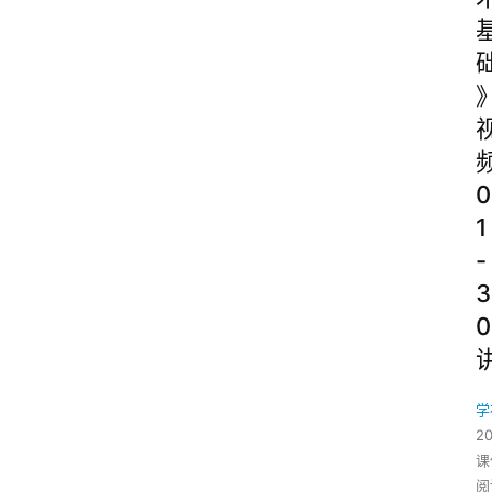
0
1
-
3
0
学
2
课
阅