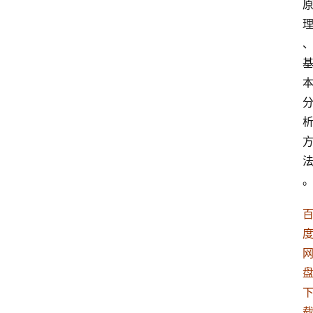
高
三
时
象
牙
塔
咖
啡
厅
青
春
潮
资
料