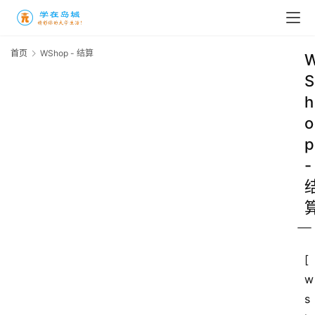
首页
WShop - 结算
S
h
o
高
p
三
时
-
象
牙
塔
[
咖
w
啡
s
厅