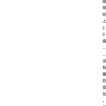
2
0
…
…