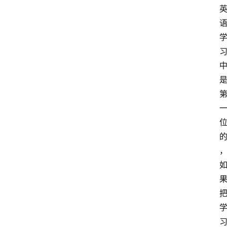
资
料
库
辅
导
课
励
练
场
知
识
问
答