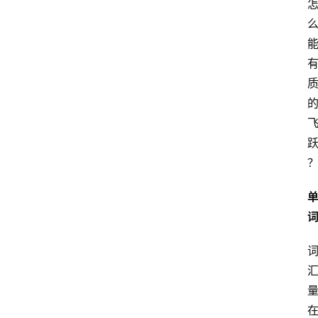
高
三
时
象
牙
塔
咖
啡
厅
青
春
潮