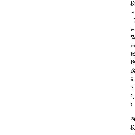
区
高
三
时
象
9
牙
3
塔
咖
啡
厅