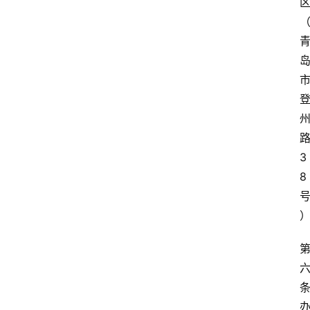
区
青
春
潮
资
料
库
辅
3
导
8
课
励
练
场
条
知
识