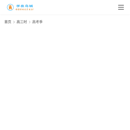
首页
高三时
高考季
高
三
时
象
牙
2
塔
为
咖
好
啡
2
厅
高
年
季
通
20