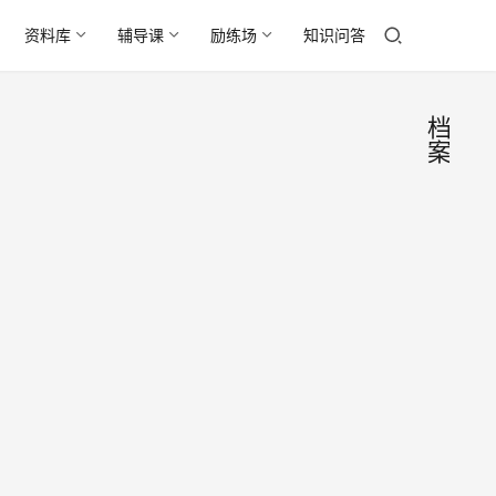
资料库
辅导课
励练场
知识问答
档
案
档案
求
职
+户
季
口
还有1
+租
个多
月，
房，
2019
2019
离校
年5
届毕
三大
月8
业生
青岛
日
专
要紧
将陆
题
高校
事，
续离