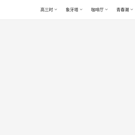
高三时
象牙塔
咖啡厅
青春潮