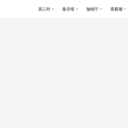
高三时
象牙塔
咖啡厅
青春潮