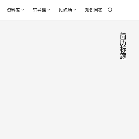
资料库
辅导课
励练场
知识问答
简
历
标
题
让
求
职
HR“
季
见钟
在校
情”
过程
中，
简历
2016年
家都
标题
3月22
重视
日
简历