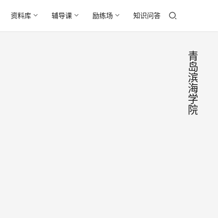
资料库
辅导课
励练场
知识问答
青
岛
滨
海
学
院
青岛
选
学
滨海
校
学院
青岛
简介
滨海
学院
2016
始建
年4