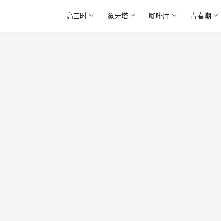
高三时
象牙塔
咖啡厅
青春潮