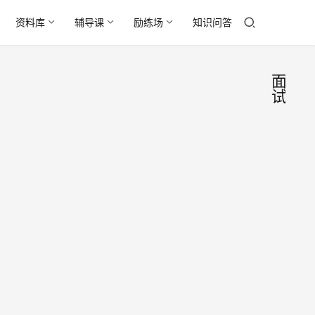
资料库
辅导课
励练场
知识问答
面
试
面试
求
职
中的
季
基本
(1)一
礼仪
旦和
用人
2016
单位
年5
约好
月25
面试
青岛
日
时间
大学
后，