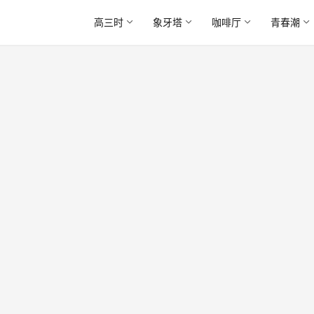
高三时
象牙塔
咖啡厅
青春潮